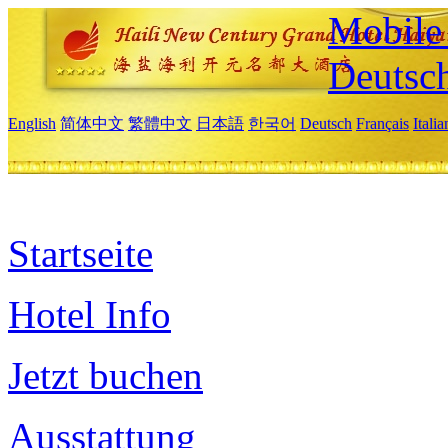
Mobile 
Deutsc
English
简体中文
繁體中文
日本語
한국어
Deutsch
Français
Itali
Startseite
Hotel Info
Jetzt buchen
Ausstattung