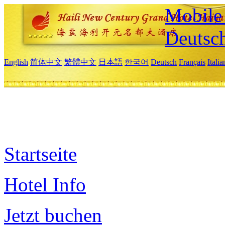
Mobile 
Deutsc
English
简体中文
繁體中文
日本語
한국어
Deutsch
Français
Itali
Startseite
Hotel Info
Jetzt buchen