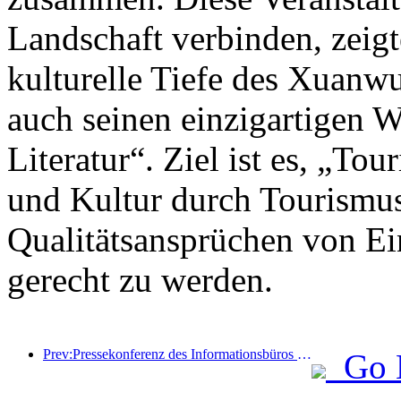
Landschaft verbinden, zeigt
kulturelle Tiefe des Xuanwu
auch seinen einzigartigen W
Literatur“. Ziel ist es, „To
und Kultur durch Tourismus
Qualitätsansprüchen von Ei
gerecht zu werden.
Prev:Pressekonferenz des Informationsbüros des Staatsrats: Derzeit gibt es in meinem Land 28 Grenzhäfen, die selbstfahrende Tourismusdienste anbieten können
Go 