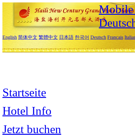
Mobile 
Deutsc
English
简体中文
繁體中文
日本語
한국어
Deutsch
Français
Itali
Startseite
Hotel Info
Jetzt buchen