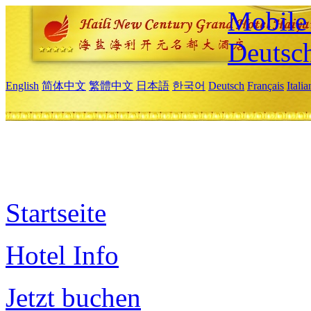
Mobile 
Deutsc
English
简体中文
繁體中文
日本語
한국어
Deutsch
Français
Itali
Startseite
Hotel Info
Jetzt buchen