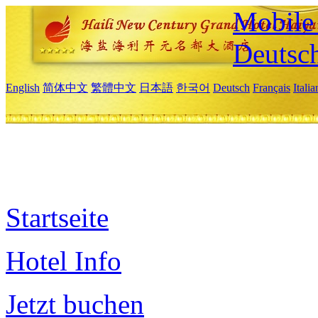
Mobile 
Deutsc
English
简体中文
繁體中文
日本語
한국어
Deutsch
Français
Itali
Startseite
Hotel Info
Jetzt buchen