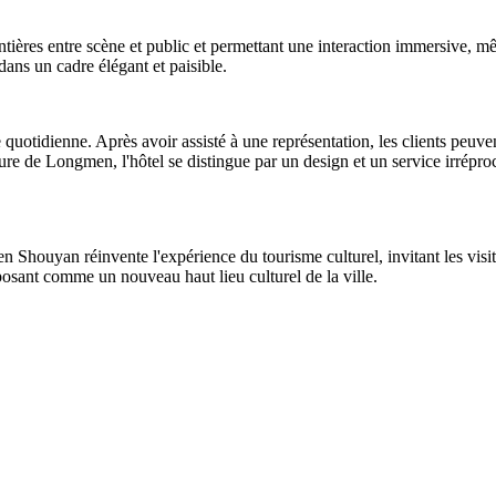
ntières entre scène et public et permettant une interaction immersive, mêla
dans un cadre élégant et paisible.
otidienne. Après avoir assisté à une représentation, les clients peuvent 
ture de Longmen, l'hôtel se distingue par un design et un service irrép
 Shouyan réinvente l'expérience du tourisme culturel, invitant les visite
posant comme un nouveau haut lieu culturel de la ville.