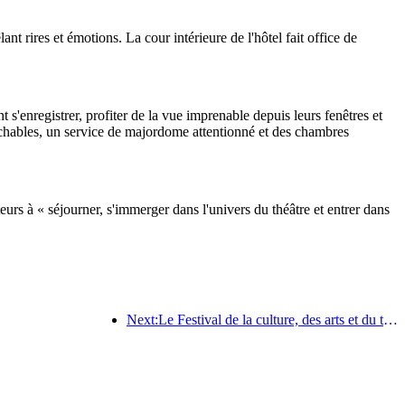
nt rires et émotions. La cour intérieure de l'hôtel fait office de
s'enregistrer, profiter de la vue imprenable depuis leurs fenêtres et
rochables, un service de majordome attentionné et des chambres
urs à « séjourner, s'immerger dans l'univers du théâtre et entrer dans
Next:Le Festival de la culture, des arts et du tourisme international de Jiangnan ouvrira ses portes le 25 avril.