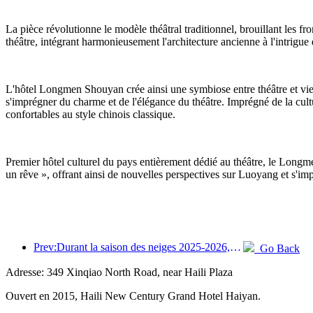
La pièce révolutionne le modèle théâtral traditionnel, brouillant les fro
théâtre, intégrant harmonieusement l'architecture ancienne à l'intrigue 
L'hôtel Longmen Shouyan crée ainsi une symbiose entre théâtre et vie qu
s'imprégner du charme et de l'élégance du théâtre. Imprégné de la cul
confortables au style chinois classique.
Premier hôtel culturel du pays entièrement dédié au théâtre, le Longmen
un rêve », offrant ainsi de nouvelles perspectives sur Luoyang et s'im
Prev:Durant la saison des neiges 2025-2026, le tourisme de glace et de neige de Jilin a connu une augmentation de 16,1 % du nombre d'arrivées de touristes par rapport à l'année précédente.
Go Back
Adresse: 349 Xinqiao North Road, near Haili Plaza
Ouvert en 2015, Haili New Century Grand Hotel Haiyan.