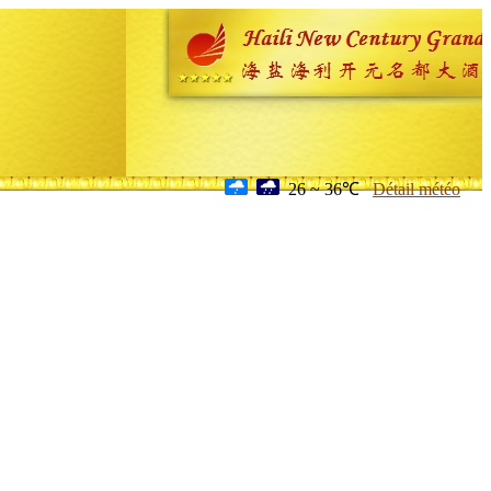
26 ~ 36℃
Détail météo