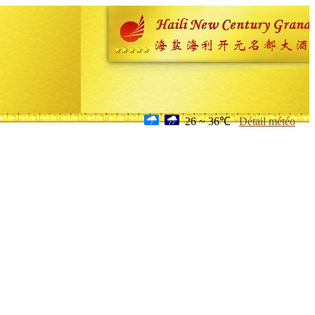
26 ~ 36℃
Détail météo