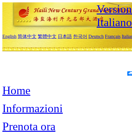
Version
Italiano
English
简体中文
繁體中文
日本語
한국어
Deutsch
Français
Itali
Home
Informazioni
Prenota ora