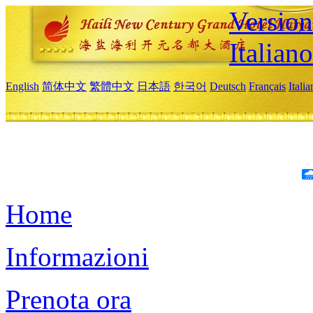
Version
Italiano
English
简体中文
繁體中文
日本語
한국어
Deutsch
Français
Itali
Home
Informazioni
Prenota ora