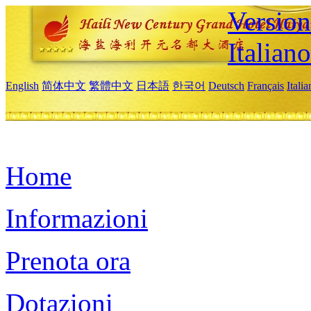
Version
Italiano
English
简体中文
繁體中文
日本語
한국어
Deutsch
Français
Itali
Home
Informazioni
Prenota ora
Dotazioni