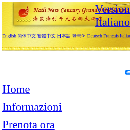
Version
Italiano
English
简体中文
繁體中文
日本語
한국어
Deutsch
Français
Itali
Home
Informazioni
Prenota ora