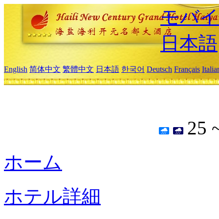
モバイ
日本語
English
简体中文
繁體中文
日本語
한국어
Deutsch
Français
Itali
25 
ホーム
ホテル詳細