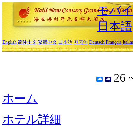
モバイ
日本語
English
简体中文
繁體中文
日本語
한국어
Deutsch
Français
Itali
26 
ホーム
ホテル詳細