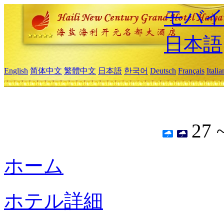
モバイ
日本語
English
简体中文
繁體中文
日本語
한국어
Deutsch
Français
Itali
27 
ホーム
ホテル詳細