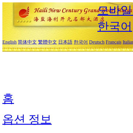
모바일
한국어
English
简体中文
繁體中文
日本語
한국어
Deutsch
Français
Itali
홈
옵션 정보