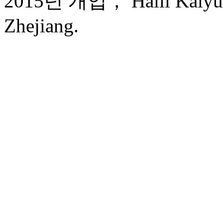
2015년 개업， Haili Kaiyua
Zhejiang.