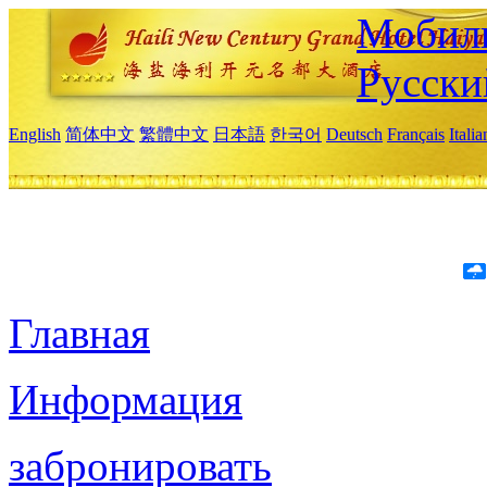
Мобиль
Русски
English
简体中文
繁體中文
日本語
한국어
Deutsch
Français
Itali
Главная
Информация
забронировать