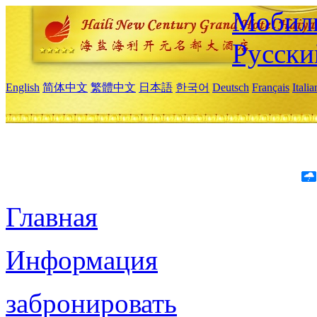
Мобиль
Русски
English
简体中文
繁體中文
日本語
한국어
Deutsch
Français
Itali
Главная
Информация
забронировать