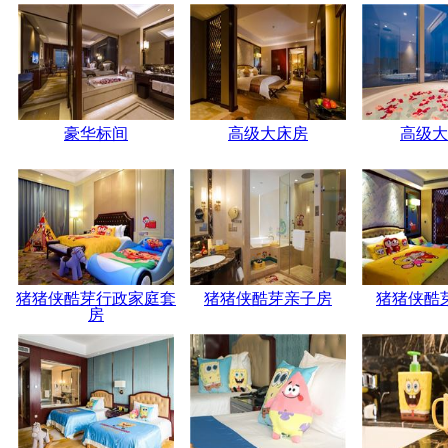
豪华标间
高级大床房
高级大
猪猪侠酷芽行政家庭套
猪猪侠酷芽亲子房
猪猪侠酷
房