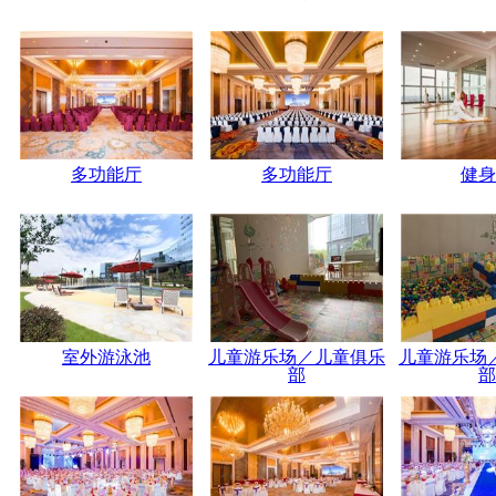
多功能厅
多功能厅
健身
室外游泳池
儿童游乐场／儿童俱乐
儿童游乐场
部
部