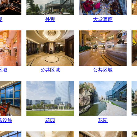
观
外观
大堂酒廊
区域
公共区域
公共区域
乐设施
花园
花园