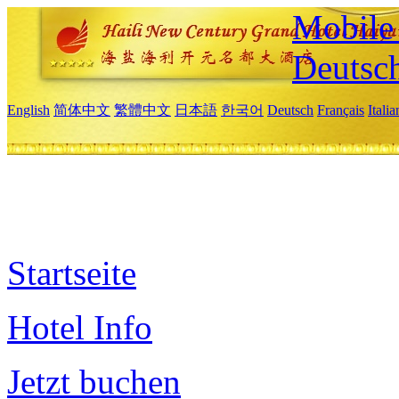
Mobile 
Deutsc
English
简体中文
繁體中文
日本語
한국어
Deutsch
Français
Itali
Startseite
Hotel Info
Jetzt buchen