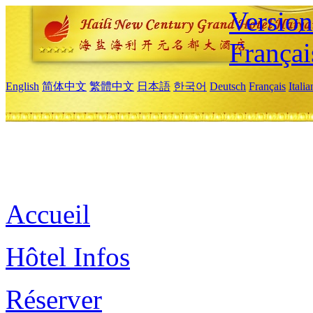
Versio
Françai
English
简体中文
繁體中文
日本語
한국어
Deutsch
Français
Itali
Accueil
Hôtel Infos
Réserver