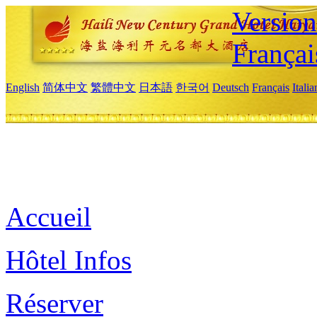
Versio
Françai
English
简体中文
繁體中文
日本語
한국어
Deutsch
Français
Itali
Accueil
Hôtel Infos
Réserver