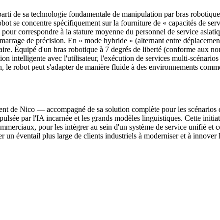
parti de sa technologie fondamentale de manipulation par bras robotiqu
 robot se concentre spécifiquement sur la fourniture de « capacités de s
 pour correspondre à la stature moyenne du personnel de service asiati
amarrage de précision. En « mode hybride » (alternant entre déplacement 
aire. Équipé d'un bras robotique à 7 degrés de liberté (conforme aux no
on intelligente avec l'utilisateur, l'exécution de services multi-scénarios
ion, le robot peut s'adapter de manière fluide à des environnements comme
ent de Nico — accompagné de sa solution complète pour les scénarios d
pulsée par l'IA incarnée et les grands modèles linguistiques. Cette initiat
ommerciaux, pour les intégrer au sein d'un système de service unifié et 
er un éventail plus large de clients industriels à moderniser et à innover