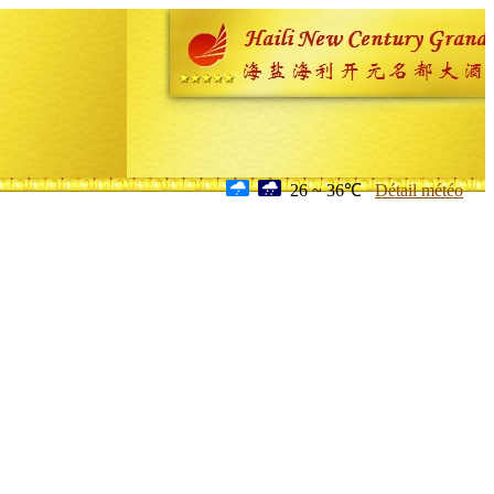
26 ~ 36℃
Détail météo