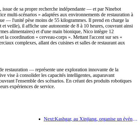
e, issue de sa propre recherche indépendante — et par Ninebot
ervice multi-scénarios » adaptées aux environnements de restauration à
que — l'unité pèse moins de 55 kilogrammes. Il prend en charge la
et veille), il affiche une autonomie de 8 à 10 heures, couvrant ainsi
rmes alimentaires) et d'une main bionique, Nico intègre 12
 et la coordination « cerveau-corps ». Mettant l'accent sur ses «
rciaux complexes, allant des cuisines et salles de restaurant aux
e restauration — représente une exploration innovante de la
ive vise à consolider les capacités intelligentes, auparavant
couvrant l'ensemble des scénarios. En créant des produits robotiques
 leurs expériences de service.
Next:Kashgar, au Xinjiang, organise un événement de promotion touristique pour favoriser les échanges interethniques.