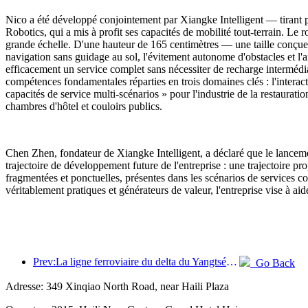
Nico a été développé conjointement par Xiangke Intelligent — tirant 
Robotics, qui a mis à profit ses capacités de mobilité tout-terrain. Le
grande échelle. D'une hauteur de 165 centimètres — une taille conçue
navigation sans guidage au sol, l'évitement autonome d'obstacles et l'
efficacement un service complet sans nécessiter de recharge intermédi
compétences fondamentales réparties en trois domaines clés : l'interacti
capacités de service multi-scénarios » pour l'industrie de la restaurat
chambres d'hôtel et couloirs publics.
Chen Zhen, fondateur de Xiangke Intelligent, a déclaré que le lancem
trajectoire de développement future de l'entreprise : une trajectoire pro
fragmentées et ponctuelles, présentes dans les scénarios de services c
véritablement pratiques et générateurs de valeur, l'entreprise vise à aid
Prev:La ligne ferroviaire du delta du Yangtsé a transporté plus de 21,38 millions de passagers pendant les vacances du 1er mai.
Go Back
Adresse: 349 Xinqiao North Road, near Haili Plaza