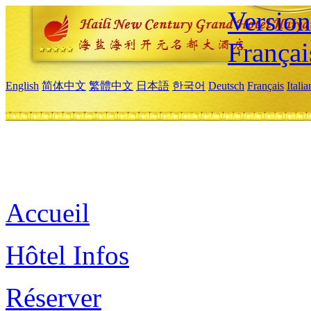
Versio
Françai
English
简体中文
繁體中文
日本語
한국어
Deutsch
Français
Itali
Accueil
Hôtel Infos
Réserver