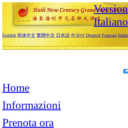
Version
Italiano
English
简体中文
繁體中文
日本語
한국어
Deutsch
Français
Itali
Home
Informazioni
Prenota ora