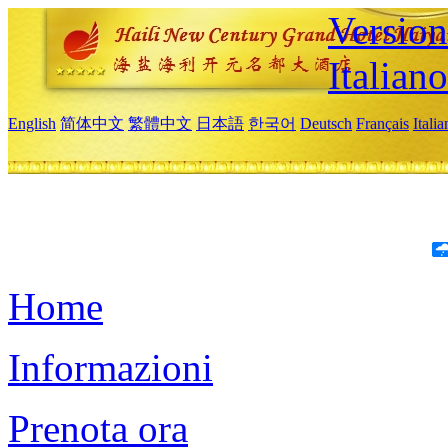
Version
Italiano
English
简体中文
繁體中文
日本語
한국어
Deutsch
Français
Itali
Home
Informazioni
Prenota ora