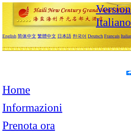
Version
Italiano
English
简体中文
繁體中文
日本語
한국어
Deutsch
Français
Itali
Home
Informazioni
Prenota ora