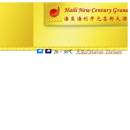
26 ~ 36℃
天気のHaiyan, Zhejiang