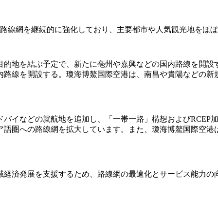
内路線網を継続的に強化しており、主要都市や人気観光地をほ
28の目的地を結ぶ予定で、新たに亳州や嘉興などの国内路線を開設す
内路線を開設する。瓊海博鰲国際空港は、南昌や貴陽などの新規
ドバイなどの就航地を追加し、「一帯一路」構想およびRCEP
ア語圏への路線網を拡大しています。また、瓊海博鰲国際空港
域経済発展を支援するため、路線網の最適化とサービス能力の