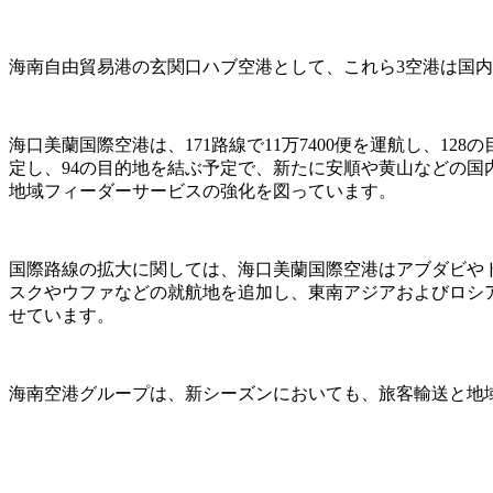
海南自由貿易港の玄関口ハブ空港として、これら3空港は国
海口美蘭国際空港は、171路線で11万7400便を運航し、1
定し、94の目的地を結ぶ予定で、新たに安順や黄山などの国
地域フィーダーサービスの強化を図っています。
国際路線の拡大に関しては、海口美蘭国際空港はアブダビや
スクやウファなどの就航地を追加し、東南アジアおよびロシ
せています。
海南空港グループは、新シーズンにおいても、旅客輸送と地