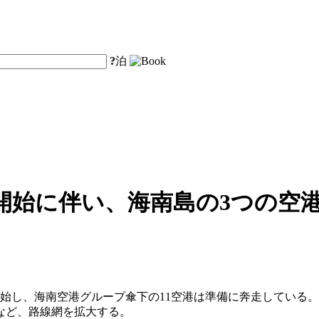
?
泊
始に伴い、海南島の3つの空港
始し、海南空港グループ傘下の11空港は準備に奔走している。海
るなど、路線網を拡大する。