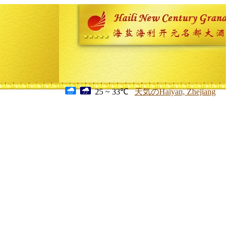
25 ~ 33℃
天気のHaiyan, Zhejiang