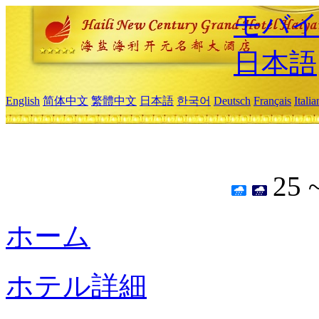
モバイ
日本語
English
简体中文
繁體中文
日本語
한국어
Deutsch
Français
Itali
25 
ホーム
ホテル詳細